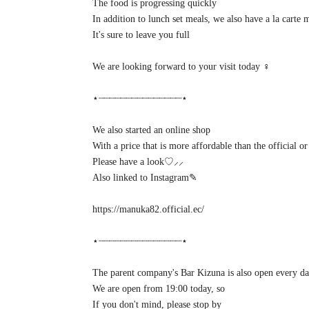
The food is progressing quickly
In addition to lunch set meals, we also have a la carte 
It's sure to leave you full
We are looking forward to your visit today ‍♀️
⋆┈┈┈┈┈┈┈┈┈┈┈┈┈┈┈⋆
We also started an online shop
With a price that is more affordable than the official or
Please have a look♡⸝⸝
Also linked to Instagram✎
https://manuka82.official.ec/
⋆┈┈┈┈┈┈┈┈┈┈┈┈┈┈┈⋆
The parent company's Bar Kizuna is also open every d
We are open from 19:00 today, so ⁡
If you don't mind, please stop by ⁡