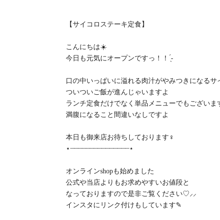
【サイコロステーキ定食】
こんにちは☀️
今日も元気にオープンですっ！！ ̖́-‬
口の中いっぱいに溢れる肉汁がやみつきになるサ
ついついご飯が進んじゃいますよ
ランチ定食だけでなく単品メニューでもございま
満腹になること間違いなしですよ
本日も御来店お待ちしております‍♀️
⋆┈┈┈┈┈┈┈┈┈┈┈┈┈┈┈⋆
オンラインshopも始めました
公式や当店よりもお求めやすいお値段と
なっておりますので是非ご覧ください♡⸝⸝‪
インスタにリンク付けもしています✎