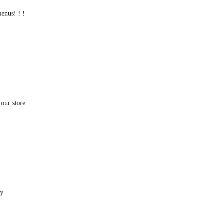
menus! ! !
 our store
ay