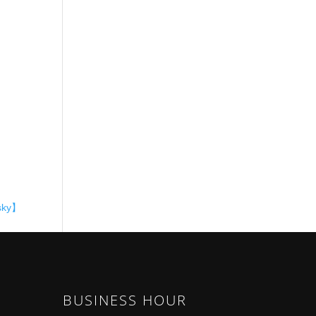
sky】
BUSINESS HOUR