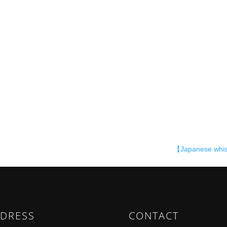
【Japanese whi
DRESS
CONTACT