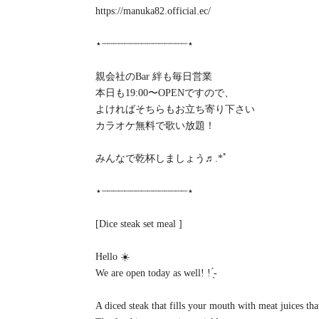
https://manuka82.official.ec/
⋆┈┈┈┈┈┈┈┈┈┈┈┈┈┈┈⋆
親会社のBar 絆も毎日営業
本日も19:00〜OPENですので、⁡
よければそちらもお立ち寄り下さい⁡
カラオケ無料で歌い放題！
みんなで乾杯しましょう♬.*ﾟ
⋆┈┈┈┈┈┈┈┈┈┈┈┈┈┈┈⋆
[Dice steak set meal ]
Hello ☀️
We are open today as well! ! ̖́-
A diced steak that fills your mouth with meat juices tha