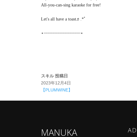
All-you-can-sing karaoke for free!
Let's all have a toast♬.*ﾟ
⋆┈┈┈┈┈┈┈┈┈┈┈┈┈┈┈⋆
スキル
投稿日
2023年12月4日
【PLUMWINE】
AD
MANUKA