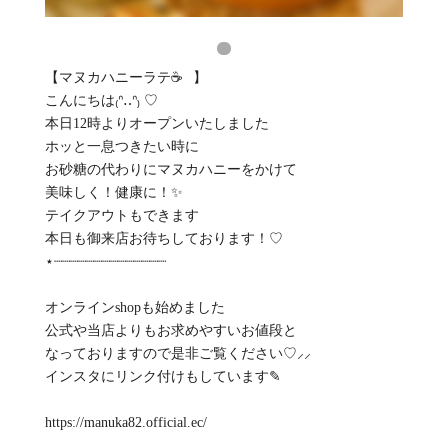
【マヌカハニーラテ☕️⠀】
こんにちは₍ᐢ‥ᐢ₎ ♡
本日12時よりオープンいたしました
ホッと一息つきたい時に
お砂糖の代わりにマヌカハニーをかけて
美味しく！健康に！✨
テイクアウトもできます
本日も御来店お待ちしております！♡
⋆┈┈┈┈┈┈┈┈┈┈┈┈┈┈
オンラインshopも始めました
公式や当店よりもお求めやすいお値段と
なっておりますので是非ご覧ください♡⸝⸝‪
インスタにリンク付けもしています✎
https://manuka82.official.ec/