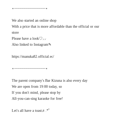
⋆┈┈┈┈┈┈┈┈┈┈┈┈┈┈┈⋆
We also started an online shop
With a price that is more affordable than the official or our
store
Please have a look♡⸝⸝
Also linked to Instagram✎
https://manuka82.official.ec/
⋆┈┈┈┈┈┈┈┈┈┈┈┈┈┈┈⋆
The parent company's Bar Kizuna is also every day
We are open from 19:00 today, so ⁡
If you don't mind, please stop by ⁡
All-you-can-sing karaoke for free!
Let's all have a toast♬.*ﾟ