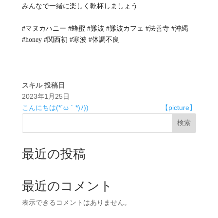
みんなで一緒に楽しく乾杯しましょう
#マヌカハニー #蜂蜜 #難波 #難波カフェ #法善寺 #沖縄
#honey #関西初 #寒波 #体調不良
スキル
投稿日
2023年1月25日
こんにちは(*´ω｀*)ﾉ))
【picture】
検索
最近の投稿
最近のコメント
表示できるコメントはありません。