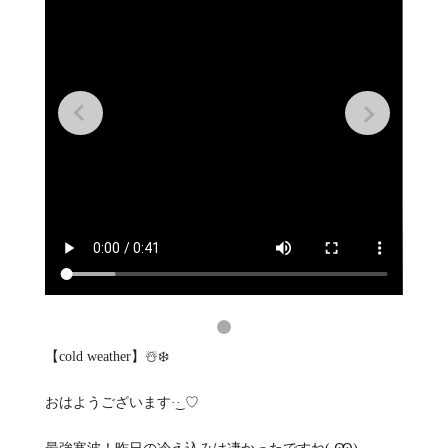
【cold weather】☃️❄️
おはようございます·͜· ♡