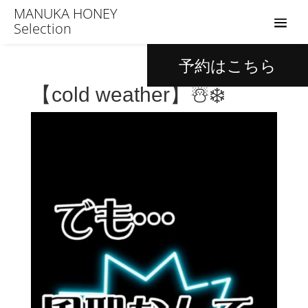
MANUKA HONEY
Selection
予約はこちら
【cold weather】☃️❄️