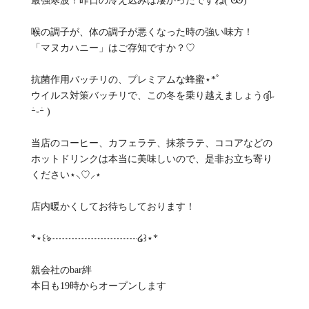
最強寒波！昨日の冷え込みは凄かったですね( Ꙭ)
喉の調子が、体の調子が悪くなった時の強い味方！
「マヌカハニー」はご存知ですか？♡
抗菌作用バッチリの、プレミアムな蜂蜜⋆︎*ﾟ
ウイルス対策バッチリで、この冬を乗り越えましょうദ്ദി˶
ｰ̀֊ｰ́ )
当店のコーヒー、カフェラテ、抹茶ラテ、ココアなどの
ホットドリンクは本当に美味しいので、是非お立ち寄り
ください⋆⸜♡⸝‍⋆
店内暖かくしてお待ちしております！
*⋆꒰ঌ┈┈┈┈┈┈┈┈┈໒꒱⋆*
親会社のbar絆
本日も19時からオープンします