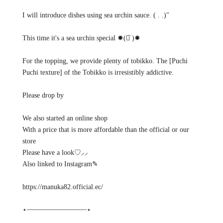
I will introduce dishes using sea urchin sauce. ( . .)"
This time it's a sea urchin special ✹(ᯅ̈ )✹
For the topping, we provide plenty of tobikko. The [Puchi
Puchi texture] of the Tobikko is irresistibly addictive.
Please drop by
We also started an online shop
With a price that is more affordable than the official or our
store
Please have a look♡⸝⸝
Also linked to Instagram✎
https://manuka82.official.ec/
⋆┈┈┈┈┈┈┈┈┈┈┈┈┈┈┈⋆