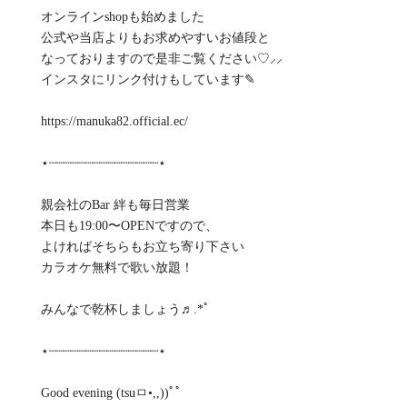
オンラインshopも始めました
公式や当店よりもお求めやすいお値段と
なっておりますので是非ご覧ください♡⸝⸝‪
インスタにリンク付けもしています✎
https://manuka82.official.ec/
⋆┈┈┈┈┈┈┈┈┈┈┈┈┈┈┈⋆
親会社のBar 絆も毎日営業
本日も19:00〜OPENですので、⁡
よければそちらもお立ち寄り下さい⁡
カラオケ無料で歌い放題！
みんなで乾杯しましょう♬.*ﾟ
⋆┈┈┈┈┈┈┈┈┈┈┈┈┈┈┈⋆
Good evening (tsuㅁ•,,))ﾟﾟ