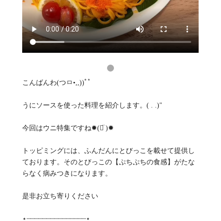
こんばんわ(つㅁ•,,))ﾟﾟ
うにソースを使った料理を紹介します。‪( . .)"‬
今回はウニ特集ですね✹‪(ᯅ̈ )✹
トッピミングには、ふんだんにとびっこを載せて提供し
ております。そのとびっこの【ぷちぷちの食感】がたな
らなく病みつきになります。
是非お立ち寄りください
⋆┈┈┈┈┈┈┈┈┈┈┈┈┈┈┈⋆