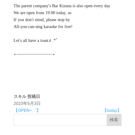
The parent company's Bar Kizuna is also open every day
We are open from 19:00 today, so ⁡
If you don't mind, please stop by ⁡
All-you-can-sing karaoke for free!
Let's all have a toast♬.*ﾟ
⋆┈┈┈┈┈┈┈┈┈┈┈┈┈┈┈⋆
スキル
投稿日
2023年5月3日
【OPEN⋆゜】
【today】
検索